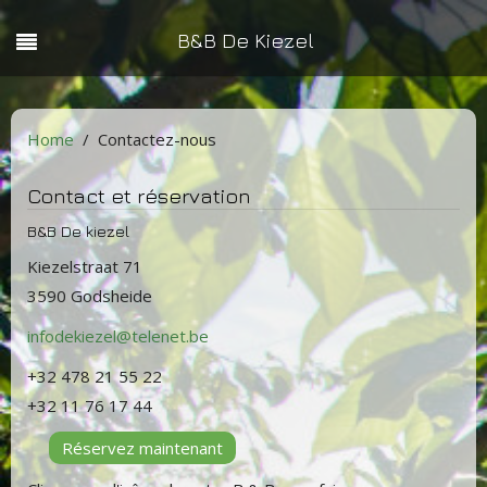
B&B De Kiezel
Home
Contactez-nous
Contact et réservation
B&B De kiezel
Kiezelstraat 71
3590 Godsheide
infodekiezel@telenet.be
+32 478 21 55 22
+32 11 76 17 44
Réservez maintenant