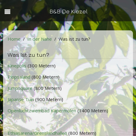
B&B De Kiezel
Home
In der Nahe
Was ist zu tun?
Was ist zu tun?
Kinepolis
(300 Metern)
Plopsaland
(800 Metern)
Jumpsquare
(800 Metern)
Japanse Tuin
(900 Metern)
Openluchtzwembad Kapermolen
(1400 Metern)
Ethiasarena/Grenslandhallen
(800 Metern)