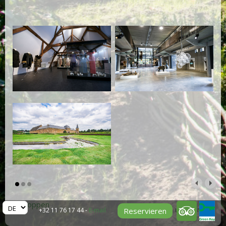
< Shoppen
>Essen und trinken
Reservieren
+32 11 76 17 44 -
E-mail