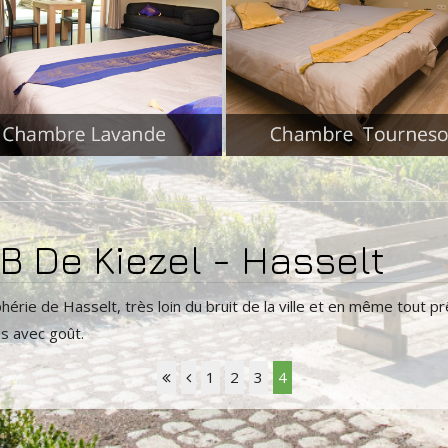
 De Kiezel - Hasselt
phérie de Hasselt, très loin du bruit de la ville et en même tout
s avec goût.
1
2
3
4